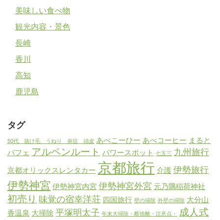
美味しい食べ物
観光内容・景色
長崎
香川
高知
鹿児島
タグ
あべこーひー
あべコーヒー
まると
50代 抜け毛 うねり 炎症 頭皮
アルペンルート
九州旅行
パフェ
パワースポット
七五三
京都旅行
伊勢旅行
京都オリックスレンタカー
介護
伊勢神宮
伊勢神宮外宮
伊勢神宮内宮
元乃隅稲荷神社
初売り
味覚の宿幸洋荘
四国旅行
大分山
壁の掃除
外壁の掃除
成人式
平塚明太子
香温泉
大掃除
年末大掃除・断捨離・注意点・