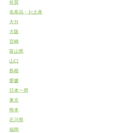
佐賀
名産品・お土産
大分
大阪
宮崎
富山県
山口
島根
愛媛
日本一周
東京
熊本
石川県
福岡