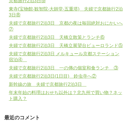
京都旅行2泊3日⑨
東寺(宝物館-観智院-大師堂-五重塔) 夫婦で京都旅行2泊
3日⑧
夫婦で京都旅行2泊3日 京都の夜は毎回絶対おにかいへ
⑦
夫婦で京都旅行2泊3日 天橋立散策とランチ⑥
夫婦で京都旅行2泊3日 天橋立展望台ピューロランド⑤
夫婦で京都旅行2泊3日 メルキュール京都ステーション
宿泊④
夫婦で京都旅行2泊3日 一の傳の個室和食ランチ ③
夫婦で京都旅行2泊3日(1日目) 鈴虫寺へ②
新幹線の旅 夫婦で京都旅行2泊3日
年末年始の料理はおせち以外は？北九州で買い物？ネッ
ト購入？
最近のコメント