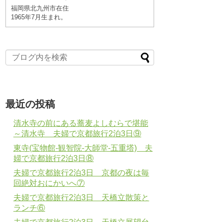
福岡県
北九州市
在住
1965年7月
生まれ。
最近の投稿
清水寺の前にある蕎麦よしむらで堪能
～清水寺 夫婦で京都旅行2泊3日⑨
東寺(宝物館-観智院-大師堂-五重塔) 夫
婦で京都旅行2泊3日⑧
夫婦で京都旅行2泊3日 京都の夜は毎
回絶対おにかいへ⑦
夫婦で京都旅行2泊3日 天橋立散策と
ランチ⑥