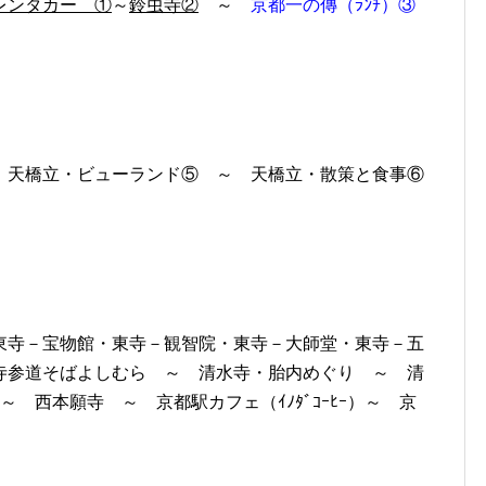
レンタカー ①
～
鈴虫寺②
～
京都一の傳（ﾗﾝﾁ）③
 天橋立・ビューランド⑤ ～ 天橋立・散策と食事⑥
東寺－宝物館・東寺－観智院・東寺－大師堂・東寺－五
水寺参道そばよしむら ～ 清水寺・胎内めぐり ～ 清
 西本願寺 ～ 京都駅カフェ（ｲﾉﾀﾞｺｰﾋｰ）～ 京