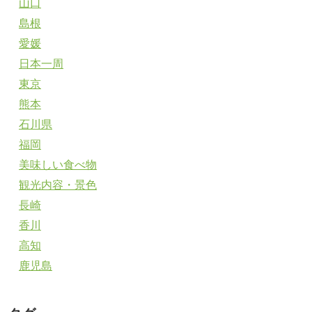
山口
島根
愛媛
日本一周
東京
熊本
石川県
福岡
美味しい食べ物
観光内容・景色
長崎
香川
高知
鹿児島