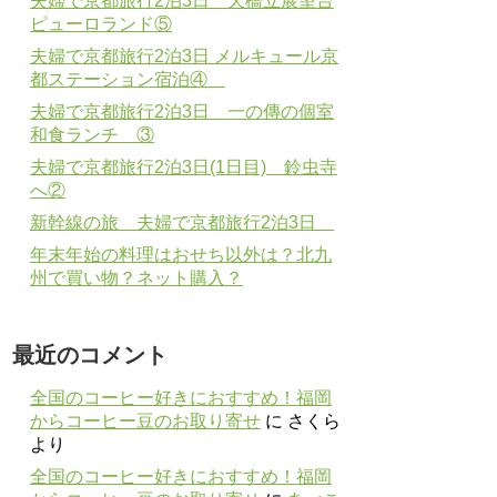
夫婦で京都旅行2泊3日 天橋立展望台
ピューロランド⑤
夫婦で京都旅行2泊3日 メルキュール京
都ステーション宿泊④
夫婦で京都旅行2泊3日 一の傳の個室
和食ランチ ③
夫婦で京都旅行2泊3日(1日目) 鈴虫寺
へ②
新幹線の旅 夫婦で京都旅行2泊3日
年末年始の料理はおせち以外は？北九
州で買い物？ネット購入？
最近のコメント
全国のコーヒー好きにおすすめ！福岡
からコーヒー豆のお取り寄せ
に
さくら
より
全国のコーヒー好きにおすすめ！福岡