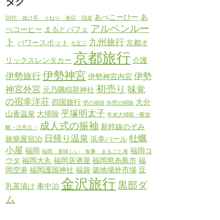
タグ
あべこーひー
あ
50代 抜け毛 うねり 炎症 頭皮
アルペンルー
べコーヒー
まるとパフェ
ト
九州旅行
パワースポット
京都オ
七五三
京都旅行
リックスレンタカー
介護
伊勢神宮
伊勢旅行
伊勢
伊勢神宮内宮
初売り
神宮外宮
味覚
元乃隅稲荷神社
の宿幸洋荘
四国旅行
大分
壁の掃除
外壁の掃除
平塚明太子
山香温泉
大掃除
年末大掃除・断捨
成人式の振袖
新幹線のぞみ
離・注意点・
日帰り温泉
牡蠣
旅籠屋宿泊
浜幸パール
小屋
福岡
福岡コ
福岡 美味しい 食事 まるごと海
ウタ
福岡大丸
福岡居酒屋
福岡県糸島市
福
岡空港
福岡護国神社
福袋
築地場外市場
豆
金沢旅行
黒部ダ
乳茶漬け
車中泊
ム