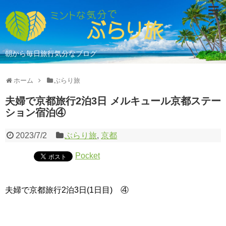
朝から毎日旅行気分なブログ
ホーム
ぶらり旅
夫婦で京都旅行2泊3日 メルキュール京都ステー
ション宿泊④
2023/7/2
ぶらり旅
,
京都
Pocket
夫婦で京都旅行2泊3日(1日目) ④