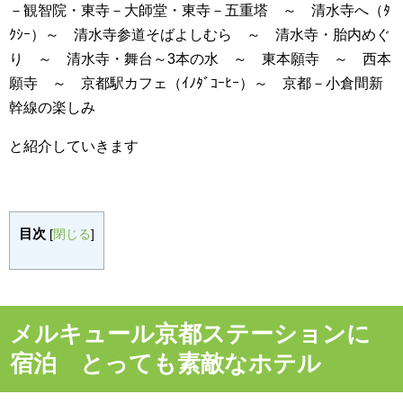
－観智院・東寺－大師堂・東寺－五重塔 ～ 清水寺へ（ﾀ
ｸｼｰ）～ 清水寺参道そばよしむら ～ 清水寺・胎内めぐ
り ～ 清水寺・舞台～3本の水 ～ 東本願寺 ～ 西本
願寺 ～ 京都駅カフェ（ｲﾉﾀﾞｺｰﾋｰ）～ 京都－小倉間新
幹線の楽しみ
と紹介していきます
目次
[
閉じる
]
メルキュール京都ステーションに
宿泊 とっても素敵なホテル