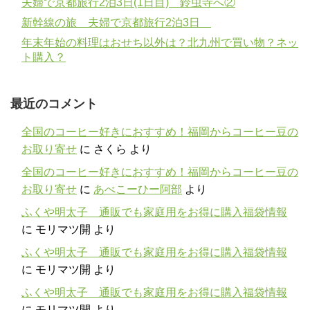
夫婦で京都旅行2泊3日(1日目) 鈴虫寺へ②
新幹線の旅 夫婦で京都旅行2泊3日
年末年始の料理はおせち以外は？北九州で買い物？ネッ
ト購入？
最近のコメント
全国のコーヒー好きにおすすめ！福岡からコーヒー豆の
お取り寄せ
に
さくら
より
全国のコーヒー好きにおすすめ！福岡からコーヒー豆の
お取り寄せ
に
あべこーひー阿部
より
ふくや明太子 通販でも家庭用をお得に購入福袋情報
に
モリマツ開
より
ふくや明太子 通販でも家庭用をお得に購入福袋情報
に
モリマツ開
より
ふくや明太子 通販でも家庭用をお得に購入福袋情報
に
モリマツ開
より