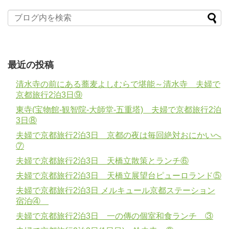
最近の投稿
清水寺の前にある蕎麦よしむらで堪能～清水寺 夫婦で
京都旅行2泊3日⑨
東寺(宝物館-観智院-大師堂-五重塔) 夫婦で京都旅行2泊
3日⑧
夫婦で京都旅行2泊3日 京都の夜は毎回絶対おにかいへ
⑦
夫婦で京都旅行2泊3日 天橋立散策とランチ⑥
夫婦で京都旅行2泊3日 天橋立展望台ピューロランド⑤
夫婦で京都旅行2泊3日 メルキュール京都ステーション
宿泊④
夫婦で京都旅行2泊3日 一の傳の個室和食ランチ ③