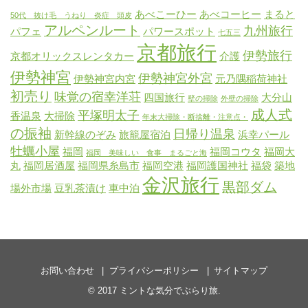
あべこーひー
あべコーヒー
まると
50代 抜け毛 うねり 炎症 頭皮
アルペンルート
九州旅行
パフェ
パワースポット
七五三
京都旅行
伊勢旅行
京都オリックスレンタカー
介護
伊勢神宮
伊勢神宮外宮
伊勢神宮内宮
元乃隅稲荷神社
初売り
味覚の宿幸洋荘
四国旅行
大分山
壁の掃除
外壁の掃除
成人式
平塚明太子
香温泉
大掃除
年末大掃除・断捨離・注意点・
の振袖
日帰り温泉
新幹線のぞみ
旅籠屋宿泊
浜幸パール
牡蠣小屋
福岡
福岡コウタ
福岡大
福岡 美味しい 食事 まるごと海
丸
福岡居酒屋
福岡県糸島市
福岡空港
福岡護国神社
福袋
築地
金沢旅行
黒部ダム
場外市場
豆乳茶漬け
車中泊
お問い合わせ
プライバシーポリシー
サイトマップ
© 2017
ミントな気分でぶらり旅
.