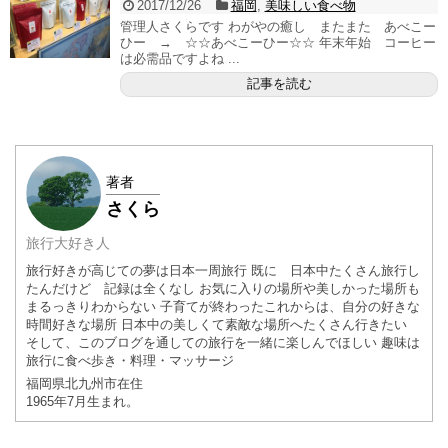
2017/12/26
福岡
,
美味しい食べ物
管理人さくらです わがやの癒し またまた あべこー
ひー → ☆☆あべこーひー☆☆ 年末年始 コーヒー
は必需品ですよね ...
記事を読む
著者
さくら
旅行大好き人
旅行好きが高じての夢は日本一周旅行 既に 日本中たくさん旅行し
たんだけど 記録は全くなし お気に入りの場所や美しかった場所も
まるっきりわからない 子育てが終わったこれからは、自分の好きな
時間好きな場所 日本中の美しくて素敵な場所へたくさん行きたい
そして、このブログを通しての旅行を一緒に楽しんでほしい 趣味は
旅行に食べ歩き・料理・マッサージ
福岡県
北九州市
在住
1965年7月
生まれ。