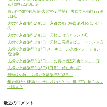
京都旅行2泊3日⑨
東寺(宝物館-観智院-大師堂-五重塔) 夫婦で京都旅行2泊
3日⑧
夫婦で京都旅行2泊3日 京都の夜は毎回絶対おにかいへ
⑦
夫婦で京都旅行2泊3日 天橋立散策とランチ⑥
夫婦で京都旅行2泊3日 天橋立展望台ピューロランド⑤
夫婦で京都旅行2泊3日 メルキュール京都ステーション
宿泊④
夫婦で京都旅行2泊3日 一の傳の個室和食ランチ ③
夫婦で京都旅行2泊3日(1日目) 鈴虫寺へ②
新幹線の旅 夫婦で京都旅行2泊3日
年末年始の料理はおせち以外は？北九州で買い物？ネッ
ト購入？
最近のコメント