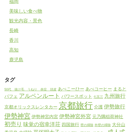
福岡
美味しい食べ物
観光内容・景色
長崎
香川
高知
鹿児島
タグ
あべこーひー
あべコーヒー
まると
50代 抜け毛 うねり 炎症 頭皮
アルペンルート
九州旅行
パフェ
パワースポット
七五三
京都旅行
伊勢旅行
京都オリックスレンタカー
介護
伊勢神宮
伊勢神宮外宮
伊勢神宮内宮
元乃隅稲荷神社
初売り
味覚の宿幸洋荘
四国旅行
大分山
壁の掃除
外壁の掃除
成人式