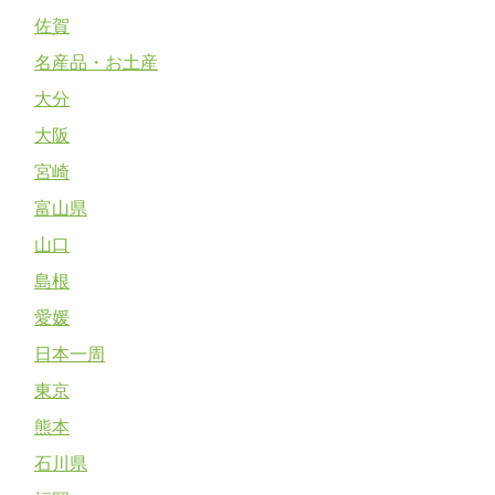
佐賀
名産品・お土産
大分
大阪
宮崎
富山県
山口
島根
愛媛
日本一周
東京
熊本
石川県